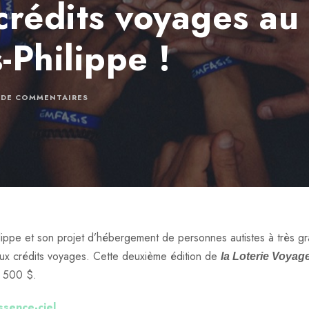
crédits voyages au 
-Philippe !
 DE COMMENTAIRES
ippe et son projet d’hébergement de personnes autistes à très gr
ux crédits voyages. Cette deuxième édition de
la Loterie Voyag
2 500 $.
sence-ciel