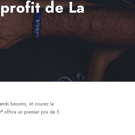
profit de La
ands besoins, et courez la
offrira un premier prix de 5
e*