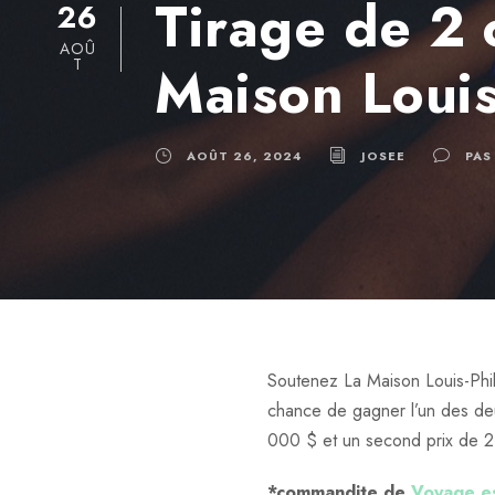
Tirage de 2 
26
AOÛ
T
Maison Louis
AOÛT 26, 2024
JOSEE
PAS
Soutenez La Maison Louis-Phil
chance de gagner l’un des de
000 $ et un second prix de 
*commandite de
Voyage es