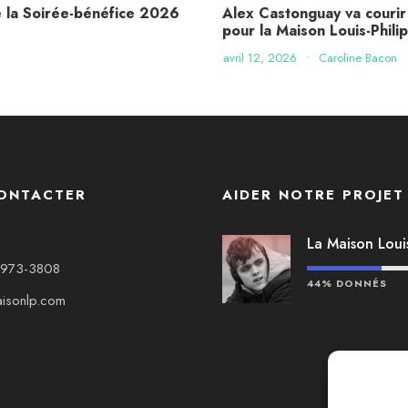
e la Soirée-bénéfice 2026
Alex Castonguay va courir
pour la Maison Louis-Phili
avril 12, 2026
•
Caroline Bacon
ONTACTER
AIDER NOTRE PROJET
La Maison Louis
-973-3808
44% DONNÉS
isonlp.com