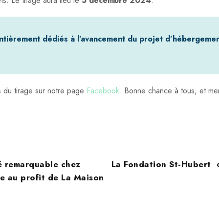
ts. Le tirage aura lieu le
5 décembre 2024
.
 entièrement dédiés à l’avancement du projet d’hébergemen
s du tirage sur notre page
Facebook
.
Bonne chance à tous, et merc
té remarquable chez
La Fondation St-Hubert 
 au profit de La Maison